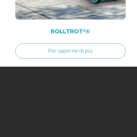
ROLLTROT²®
Per saperne di più