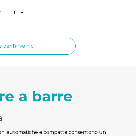
à
IT
 per l'inverno
re a barre
a
. Queste soluzioni automatiche e compatte consentono un 